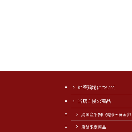
絆養鶏場について
当店自慢の商品
純国産平飼い鶏卵〜黄金卵
店舗限定商品