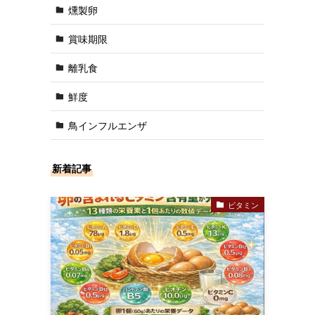
燻製卵
賞味期限
離乳食
鮮度
鳥インフルエンザ
新着記事
ビタミン