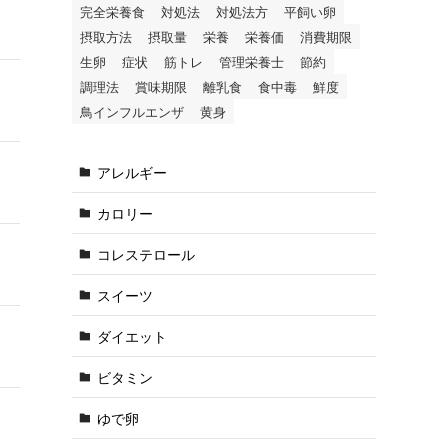
完全栄養食
対処法
対処法方
平飼い卵
摂取方法
摂取量
栄養
栄養価
消費期限
生卵
症状
筋トレ
管理栄養士
節約
調理法
賞味期限
離乳食
食中毒
鮮度
鳥インフルエンザ
黄身
アレルギー
カロリー
コレステロール
スイーツ
ダイエット
ビタミン
ゆで卵