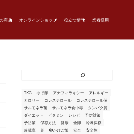
の商品
オンラインショップ
役立つ情報
業者様用
検索
TKG
ゆで卵
アナフィラキシー
アレルギー
カロリー
コレステロール
コレステロール値
サルモネラ菌
サルモネラ食中毒
タンパク質
ダイエット
ビタミン
レシピ
予防対策
予防策
保存方法
健康
全卵
冷凍保存
冷蔵庫
卵
卵かけご飯
安全
安全性